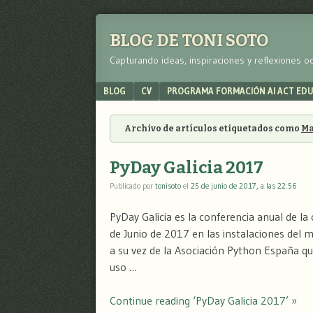
BLOG DE TONI SOTO
Capturando ideas, inspiraciones y reflexiones o
Menu
SKIP TO CONTENT
BLOG
CV
PROGRAMA FORMACIÓN AI ACT ED
Archivo de artículos etiquetados como
Ma
PyDay Galicia 2017
Publicado por
tonisoto
el
25 de junio de 2017, a las 22:56
PyDay Galicia es la conferencia anual de l
de Junio de 2017 en las instalaciones de
a su vez de la Asociación Python España q
uso …
Continue reading ‘PyDay Galicia 2017’ »