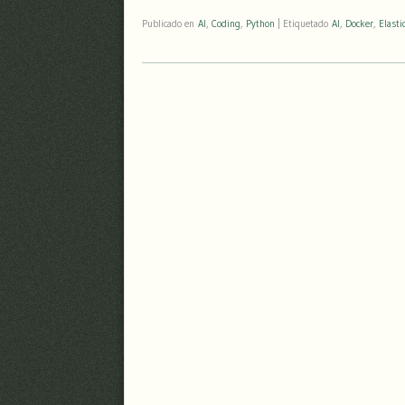
Publicado en
AI
,
Coding
,
Python
|
Etiquetado
AI
,
Docker
,
Elasti