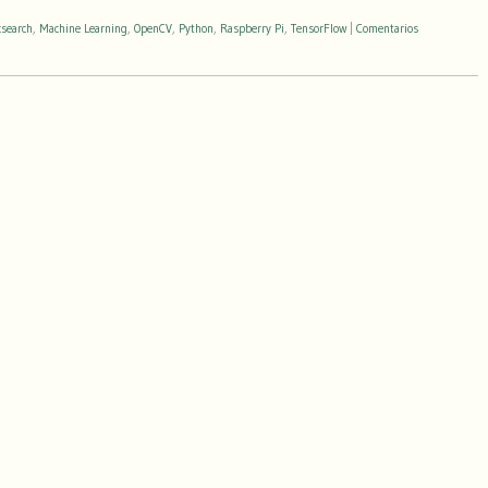
csearch
,
Machine Learning
,
OpenCV
,
Python
,
Raspberry Pi
,
TensorFlow
|
Comentarios