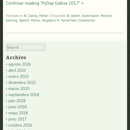
Continue reading ‘PyDay Galicia 2017’ »
Publicado en
AI
,
Coding
,
Python
|
Etiquetado
AI
,
Docker
,
Elasticsearch
,
Machine
Learning
,
OpenCV
,
Python
,
Raspberry Pi
,
TensorFlow
|
Comentarios
Search
Archivo
agosto 2026
abril 2023
enero 2023
diciembre 2022
marzo 2020
septiembre 2018
julio 2018
junio 2018
mayo 2018
junio 2017
octubre 2016