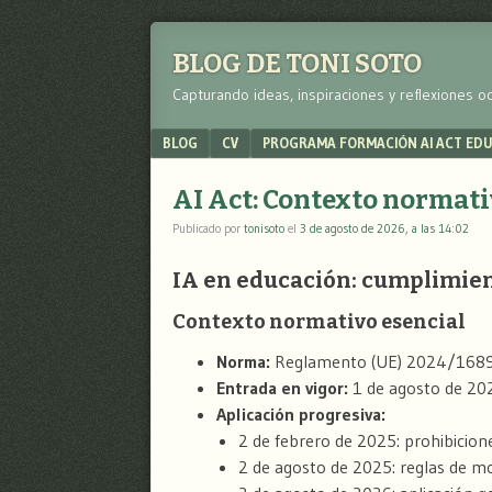
BLOG DE TONI SOTO
Capturando ideas, inspiraciones y reflexiones o
Menu
SKIP TO CONTENT
BLOG
CV
PROGRAMA FORMACIÓN AI ACT ED
AI Act: Contexto normati
Publicado por
tonisoto
el
3 de agosto de 2026, a las 14:02
IA en educación: cumplimien
Contexto normativo esencial
Norma:
Reglamento (UE) 2024/1689, 
Entrada en vigor:
1 de agosto de 20
Aplicación progresiva:
2 de febrero de 2025: prohibicion
2 de agosto de 2025: reglas de m