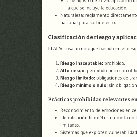
2 de agosto de 2026: aplicación ge
la que se incluye la educación.
Naturaleza: reglamento directamente
nacional para surtir efecto.
Clasificación de riesgo y aplica
El AI Act usa un enfoque basado en el riesg
Riesgo inaceptable:
prohibido.
Alto riesgo:
permitido pero con oblig
Riesgo limitado:
obligaciones de tra
Riesgo mínimo o nulo:
sin obligacion
Prácticas prohibidas relevantes e
Reconocimiento de emociones en cen
Identificación biométrica remota en
limitadas.
Sistemas que exploten vulnerabilida