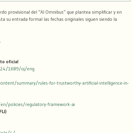
do provisional del “AI Omnibus” que plantea simplificar y en
sta su entrada formal las fechas originales siguen siendo la
a
o oficial
2024/1689/oj/eng
ontent/summary/rules-for-trustworthy-artificial-intelligence-in-
u/en/policies/regulatory-framework-ai
FLI)
ticle/4/