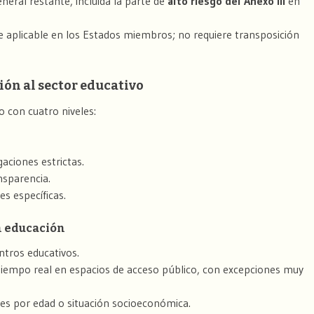
neral restante, incluida la parte de
alto riesgo del Anexo III
en
 aplicable en los Estados miembros; no requiere transposición
ción al sector educativo
o con cuatro niveles:
aciones estrictas.
nsparencia.
es específicas.
n educación
tros educativos.
 tiempo real en espacios de acceso público, con excepciones muy
des por edad o situación socioeconómica.