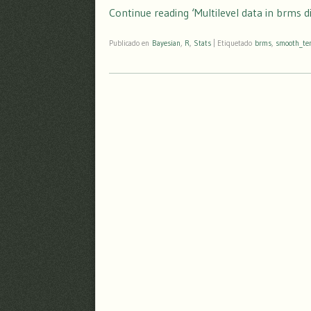
Continue reading ‘Multilevel data in brms d
Publicado en
Bayesian
,
R
,
Stats
|
Etiquetado
brms
,
smooth_te