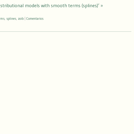
istributional models with smooth terms (splines)’ »
rms
,
splines
,
zoib
|
Comentarios