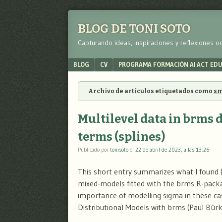
BLOG DE TONI SOTO
Capturando ideas, inspiraciones y reflexiones o
Menu
SKIP TO CONTENT
BLOG
CV
PROGRAMA FORMACIÓN AI ACT ED
Archivo de artículos etiquetados como
sm
Multilevel data in brms 
terms (splines)
Publicado por
tonisoto
el
22 de abril de 2023, a las 13:26
This short entry summarizes what I found 
mixed-models fitted with the brms R-packag
importance of modelling sigma in these cas
Distributional Models with brms (Paul Bür