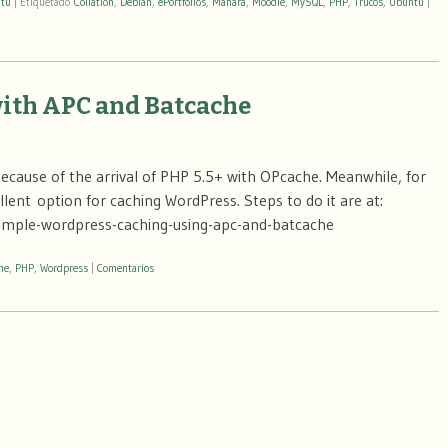
tu
|
Etiquetado
Collation
,
Debian
,
ePortfolios
,
Mahara
,
Moodle
,
MySQL
,
PHP
,
Trucos
,
Ubuntu
|
ith APC and Batcache
ecause of the arrival of PHP 5.5+ with OPcache. Meanwhile, for
lent option for caching WordPress. Steps to do it are at:
imple-wordpress-caching-using-apc-and-batcache
he
,
PHP
,
Wordpress
|
Comentarios