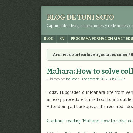
BLOG DE TONI SOTO
Capturando ideas, inspiraciones y reflexiones o
Menu
SKIP TO CONTENT
BLOG
CV
PROGRAMA FORMACIÓN AI ACT ED
Archivo de artículos etiquetados como
P
Mahara: How to solve co
Publicado por
tonisoto
el
3 de enero de 2014, a las 16:42
Today I upgraded our Mahara site from versi
an easy procedure turned out to a trouble d
After doing all backups as it’s required I
Continue reading ‘Mahara: How to solve col