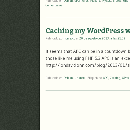
Publicado en
Debian
,
ePortfolios
,
Mahara
,
MySQL
,
Trucos
,
Ubun
Comentarios
Caching my WordPress w
Publicado por
tonisoto
el
20 de agosto de 2013, a las 21:39
It seems that APC can be in a countdown b
those like me using PHP 5.3 APC is an excel
http://jondavidjohn.com/blog/2013/01/s
Publicado en
Debian
,
Ubuntu
|
Etiquetado
APC
,
Caching
,
OPcac