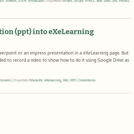
ER
,
Scientix
,
STEM
,
VirtualLabs
|
Etiquetado
EdTech
,
Go-Lab
,
HTML5
,
Java
,
Labs
,
OAs
,
Physics
,
ion (ppt) into eXeLearning
erpoint or an impress presentation in a eXeLearning page. But
ided to record a video to show how to do it using Google Drive as
toriales
|
Etiquetado
Educación
,
eXeLearning
,
OAs
,
OER
|
Comentarios