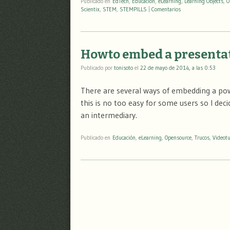
Publicado en
EdTech
,
Educación
,
eLearning
,
Learning Objects
,
O
Scientix
,
STEM
,
STEMPILLS
|
Comentarios
Howto embed a presentat
Publicado por
tonisoto
el
22 de mayo de 2014, a las 0:53
There are several ways of embedding a pow
this is no too easy for some users so I dec
an intermediary.
Publicado en
Educación
,
eLearning
,
Opensource
,
Trucos
,
Videotu