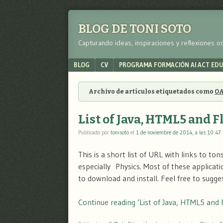
BLOG DE TONI SOTO
Capturando ideas, inspiraciones y reflexiones o
Menu
SKIP TO CONTENT
BLOG
CV
PROGRAMA FORMACIÓN AI ACT ED
Archivo de artículos etiquetados como
O
List of Java, HTML5 and F
Publicado por
tonisoto
el
1 de noviembre de 2014, a las 10:47
This is a short list of URL with links to t
especially Physics. Most of these applicat
to download and install. Feel free to sugg
Continue reading ‘List of Java, HTML5 and Fl