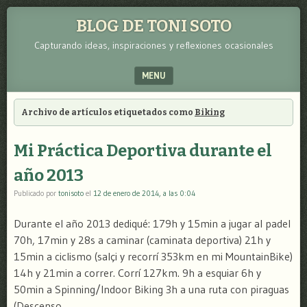
BLOG DE TONI SOTO
Capturando ideas, inspiraciones y reflexiones ocasionales
MENU
SKIP TO CONTENT
Archivo de artículos etiquetados como
Biking
Mi Práctica Deportiva durante el
año 2013
Publicado por
tonisoto
el
12 de enero de 2014, a las 0:04
Durante el año 2013 dediqué: 179h y 15min a jugar al padel
70h, 17min y 28s a caminar (caminata deportiva) 21h y
15min a ciclismo (salçi y recorrí 353km en mi MountainBike)
14h y 21min a correr. Corrí 127km. 9h a esquiar 6h y
50min a Spinning/Indoor Biking 3h a una ruta con piraguas
(Descenso …