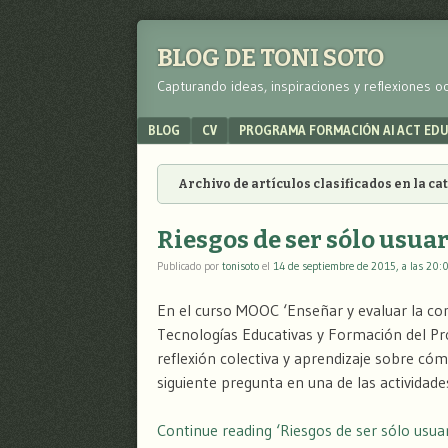
BLOG DE TONI SOTO
Capturando ideas, inspiraciones y reflexiones o
Menu
SKIP TO CONTENT
BLOG
CV
PROGRAMA FORMACIÓN AI ACT ED
Archivo de artículos clasificados en la c
Riesgos de ser sólo usuar
Publicado por
tonisoto
el
14 de septiembre de 2015, a las 20:
En el curso MOOC ‘Enseñar y evaluar la com
Tecnologías Educativas y Formación del Pro
reflexión colectiva y aprendizaje sobre cómo
siguiente pregunta en una de las actividad
Continue reading ‘Riesgos de ser sólo usuar