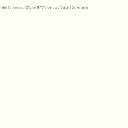
ridad
|
Etiquetado
CDigital_INTEF
,
Identidad Digital
|
Comentarios