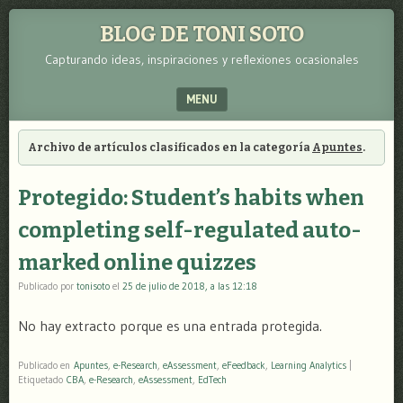
BLOG DE TONI SOTO
Capturando ideas, inspiraciones y reflexiones ocasionales
MENU
SKIP TO CONTENT
Archivo de artículos clasificados en la categoría
Apuntes
.
Protegido: Student’s habits when
completing self-regulated auto-
marked online quizzes
Publicado por
tonisoto
el
25 de julio de 2018, a las 12:18
No hay extracto porque es una entrada protegida.
Publicado en
Apuntes
,
e-Research
,
eAssessment
,
eFeedback
,
Learning Analytics
|
Etiquetado
CBA
,
e-Research
,
eAssessment
,
EdTech