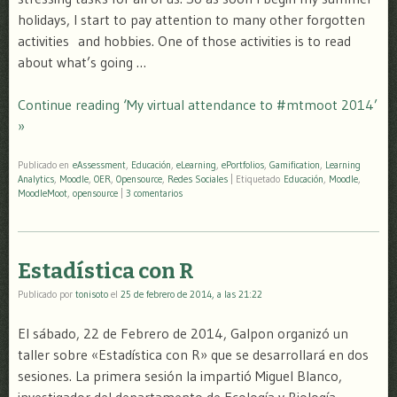
holidays, I start to pay attention to many other forgotten
activities and hobbies. One of those activities is to read
about what’s going …
Continue reading ‘My virtual attendance to #mtmoot 2014’
»
Publicado en
eAssessment
,
Educación
,
eLearning
,
ePortfolios
,
Gamification
,
Learning
Analytics
,
Moodle
,
OER
,
Opensource
,
Redes Sociales
|
Etiquetado
Educación
,
Moodle
,
MoodleMoot
,
opensource
|
3 comentarios
Estadística con R
Publicado por
tonisoto
el
25 de febrero de 2014, a las 21:22
El sábado, 22 de Febrero de 2014, Galpon organizó un
taller sobre «Estadística con R» que se desarrollará en dos
sesiones. La primera sesión la impartió Miguel Blanco,
investigador del departamento de Ecología y Biología