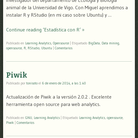
animal de la Universidad de Vigo. Con Miguel aprendimos a
instalar R y RStudio (en mi caso sobre Ubuntu) y …
Continue reading ‘Estadística con R’ »
Publicado en
Learning Analytics
,
Opensource
|
Etiquetado
BigData
,
Data mining
,
opensource
,
R
,
RStudio
,
Ubuntu
|
Comentarios
Piwik
Publicado por
tonisoto
el
6 de enero de 2014, a las 1:40
Actualización de Piwik a la versión 2.0.2 . Excelente
herramienta open source para web analytics.
Publicado en
GNU
,
Learning Analytics
|
Etiquetado
Learning Analytics
,
opensource
,
Piwik
|
Comentarios