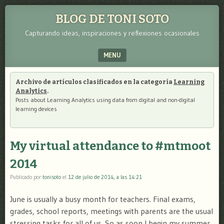
BLOG DE TONI SOTO
Capturando ideas, inspiraciones y reflexiones ocasionales
MENU
SKIP TO CONTENT
Archivo de artículos clasificados en la categoría
Learning
Analytics
.
Posts about Learning Analytics using data from digital and non-digital
learning devices
My virtual attendance to #mtmoot
2014
Publicado por
tonisoto
el
12 de julio de 2014, a las 14:21
June is usually a busy month for teachers. Final exams,
grades, school reports, meetings with parents are the usual
stressing tasks for all of us. So as soon I begin my summer