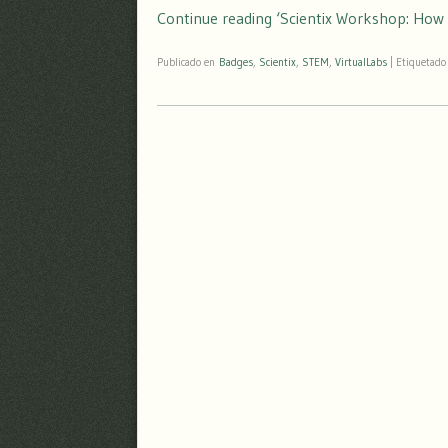
Continue reading ‘Scientix Workshop: How
Publicado en
Badges
,
Scientix
,
STEM
,
VirtualLabs
|
Etiquetad