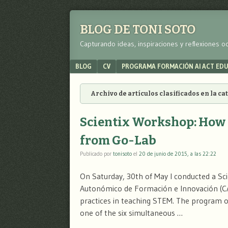
BLOG DE TONI SOTO
Capturando ideas, inspiraciones y reflexiones o
Menu
SKIP TO CONTENT
BLOG
CV
PROGRAMA FORMACIÓN AI ACT ED
Archivo de artículos clasificados en la c
Scientix Workshop: How 
from Go-Lab
Publicado por
tonisoto
el
20 de junio de 2015, a las 22:22
On Saturday, 30th of May I conducted a Sc
Autonómico de Formación e Innovación (CA
practices in teaching STEM. The program o
one of the six simultaneous …