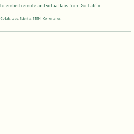
 to embed remote and virtual labs from Go-Lab’ »
o
Go-Lab
,
Labs
,
Scientix
,
STEM
|
Comentarios