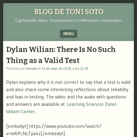
BLOG DE TONI SOTO
Capturando ideas, inspiraciones y reflexiones ocasionales
MENU
SKIP TO CONTENT
Dylan Wilian: There Is No Such
Thing as a Valid Test
Publicado por
tonisoto
el
15 de mayo de 2018, a las 22:39
Dylan explains why it is not correct to say that a test is valid
and also share some interesting reflections about reliablity
and bias in testing. The video and the audio with questions
and answers are available at
Learning Sciences Dylan
Wiliam Center
.
[embedyt] https://www.youtube.com/watch?
v=W6PLNLTya4s[/embedyt]