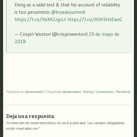
thing as a valid test & that his account of reliability
is too pessimistic
@bryedusummit
https://t.co/XeXA2rgcLt
https://t.co/A5K5HzEwvC
— Crispin Weston (@crispinweston)
29 de mayo de
2018
Publicado en
eAssessment
|
Etiquetado
eAssessment
,
Testing
|
Comentarios
|
Permalink
Deja una respuesta
Tu dirección de correo electrónico no será publicada.
Los campos obligatorios
están marcados con
*