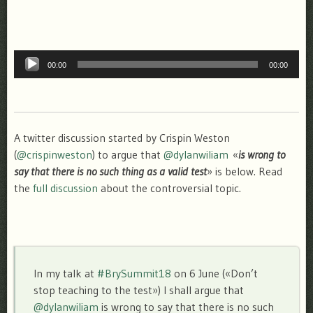
Reproductor
00:00
00:00
de
audio
A twitter discussion started by Crispin Weston
(
@crispinweston
) to argue that
@dylanwiliam
«
is wrong to
say that there is no such thing as a valid test
» is below. Read
the
full discussion
about the controversial topic.
In my talk at
#BrySummit18
on 6 June («Don’t
stop teaching to the test») I shall argue that
@dylanwiliam
is wrong to say that there is no such