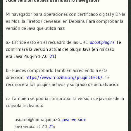
¿Qué versión de Java usa nuestro navegador?
Mi navegador para operaciones con certificado digital y DNIe
es Mozilla Firefox (Iceweasel en Debian). Para comprobar la
versión de Java que utiliza haz:
a.- Escribe esto en el recuadro de las URL:
about:plugins
Te
confirmará la versión actual del plugin Java (en mi caso
era Java Plug-in 1.7.0_
21
)
b.- Puedes comprobarlo también accediendo a esta
dirección:
https://www.mozilla.org/plugincheck/
. Te
reconocerá los plugins activos y su grado de actualización
c.- También se podría comprobar la versión de java desde la
consola tecleando:
usuario@mimaquina:~$
java -version
java version «1.7.0_
21
«