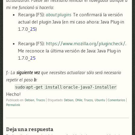
actualizaron. Puede ser necesario reiniciar el navegador aunque a
mi me funcionó si hacerlo:
Recarga (F5):
about:plugins
Te confirmará la versión
actual del plugin Java (en mi caso ahora: Java Plug-in
1.7.0_
25
)
Recarga (F5):
https://www.mozilla.org/plugincheck/
.
Me reconoce la última versión de Java: Java Plug-in
1.7.0_
25
f.- La
siguiente vez
que necesites actualizar sólo será necesario
repetir el paso
b
:
sudo
apt-get
install
oracle-java7-installer
Hecho!
Publicado en
Debian
,
Trucos
|
Etiquetado
Debian
,
DNIe
,
Trucos
,
Ubuntu
|
Comentarios
|
Permalink
Deja una respuesta