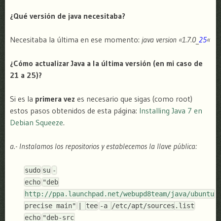
¿Qué versión de java necesitaba?
Necesitaba la última en ese momento:
java version «1.7.0_
25
«
¿Cómo actualizar Java a la última versión (en mi caso de
21 a 25)?
Si es la
primera vez
es necesario que sigas (como root)
estos pasos obtenidos de esta página:
Installing Java 7 en
Debian Squeeze
.
a.- Instalamos los repositorios y establecemos la llave pública:
sudo
su
-
echo
"deb
http://ppa.launchpad.net/webupd8team/java/ubuntu
precise main"
|
tee
-a
/etc/apt/sources
.list
echo
"deb-src