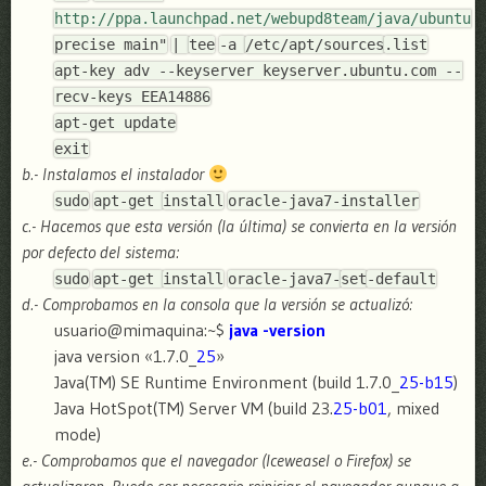
http://ppa.launchpad.net/webupd8team/java/ubuntu
precise main"
|
tee
-a
/etc/apt/sources
.list
apt-key adv --keyserver keyserver.ubuntu.com --
recv-keys EEA14886
apt-get update
exit
b.- Instalamos el instalador
sudo
apt-get
install
oracle-java7-installer
c.- Hacemos que esta versión (la última) se convierta en la versión
por defecto del sistema:
sudo
apt-get
install
oracle-java7-
set
-default
d.- Comprobamos en la consola que la versión se actualizó:
usuario@mimaquina:~$
java -version
java version «1.7.0_
25
»
Java(TM) SE Runtime Environment (build 1.7.0_
25-b15
)
Java HotSpot(TM) Server VM (build 23.
25-b01
, mixed
mode)
e.- Comprobamos que el navegador (Iceweasel o Firefox) se